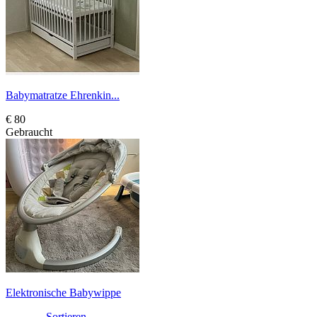
Babymatratze Ehrenkin...
€ 80
Gebraucht
Elektronische Babywippe
Sortieren