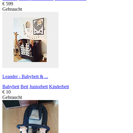
€ 599
Gebraucht
Leander - Babybett & ...
Babybett
Bett
Juniorbett
Kinderbett
€ 10
Gebraucht