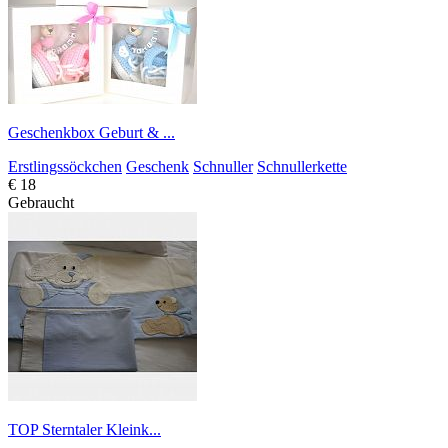
Geschenkbox Geburt & ...
Erstlingssöckchen
Geschenk
Schnuller
Schnullerkette
€ 18
Gebraucht
TOP Sterntaler Kleink...