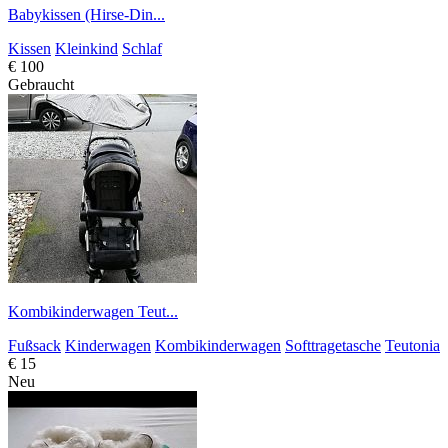
Babykissen (Hirse-Din...
Kissen
Kleinkind
Schlaf
€ 100
Gebraucht
Kombikinderwagen Teut...
Fußsack
Kinderwagen
Kombikinderwagen
Softtragetasche
Teutonia
€ 15
Neu