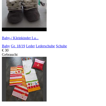
Baby-/ Kleinkinder La...
Baby
Gr. 18/19
Leder
Lederschuhe
Schuhe
€ 30
Gebraucht