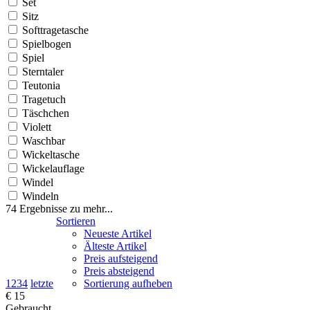
Set
Sitz
Softtragetasche
Spielbogen
Spiel
Sterntaler
Teutonia
Tragetuch
Täschchen
Violett
Waschbar
Wickeltasche
Wickelauflage
Windel
Windeln
74 Ergebnisse zu
mehr...
Sortieren
Neueste Artikel
Älteste Artikel
Preis aufsteigend
Preis absteigend
1
2
3
4
letzte
Sortierung aufheben
€ 15
Gebraucht