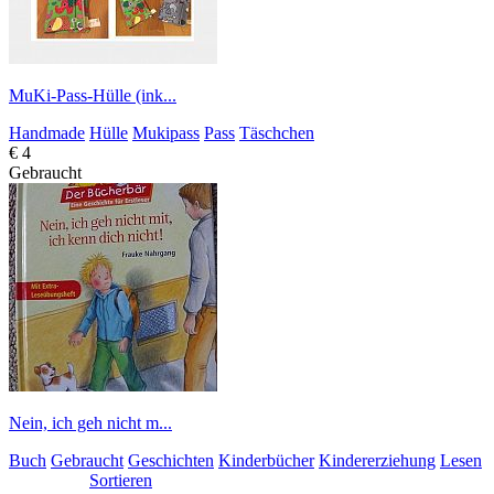
MuKi-Pass-Hülle (ink...
Handmade
Hülle
Mukipass
Pass
Täschchen
€ 4
Gebraucht
Nein, ich geh nicht m...
Buch
Gebraucht
Geschichten
Kinderbücher
Kindererziehung
Lesen
Sortieren