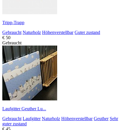
Tripp-Trapp
Gebraucht
Naturholz
Höhenverstellbar
Guter zustand
€ 50
Gebraucht
Laufgitter Geuther Lu...
Gebraucht
Laufgitter
Naturholz
Höhenverstellbar
Geuther
Sehr
guter zustand
€ 45