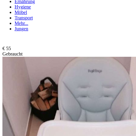
Ernährung
Hygiene
Möbel
Transport
Mehr...
Jungen
€ 55
Gebraucht