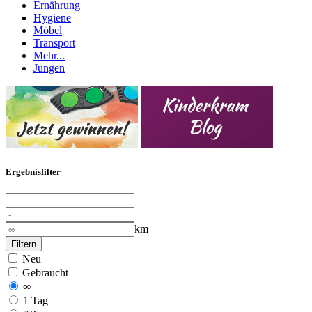
Ernährung
Hygiene
Möbel
Transport
Mehr...
Jungen
Ergebnisfilter
km
Filtern
Neu
Gebraucht
∞
1 Tag