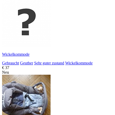
Wickelkommode
Gebraucht
Geuther
Sehr guter zustand
Wickelkommode
€ 37
Neu