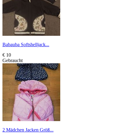
Babauba Softshelljack...
€ 10
Gebraucht
2 Mädchen Jacken Größ...