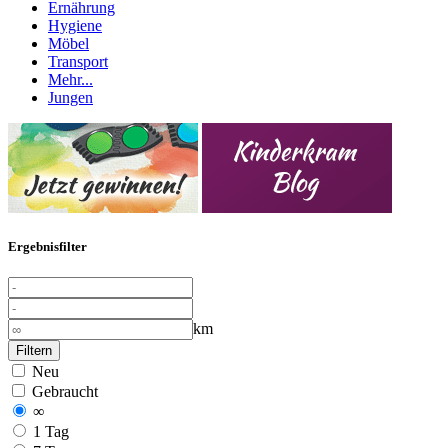
Ernährung
Hygiene
Möbel
Transport
Mehr...
Jungen
Ergebnisfilter
km
Filtern
Neu
Gebraucht
∞
1 Tag