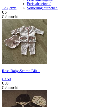
Preis absteigend
1
2
3
letzte
Sortierung aufheben
€ 5
Gebraucht
Rosa Baby-Set mit Blü...
Gr 50
€ 38
Gebraucht