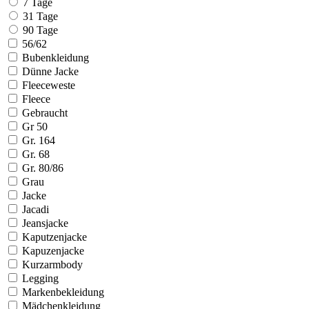
7 Tage
31 Tage
90 Tage
56/62
Bubenkleidung
Dünne Jacke
Fleeceweste
Fleece
Gebraucht
Gr 50
Gr. 164
Gr. 68
Gr. 80/86
Grau
Jacke
Jacadi
Jeansjacke
Kaputzenjacke
Kapuzenjacke
Kurzarmbody
Legging
Markenbekleidung
Mädchenkleidung