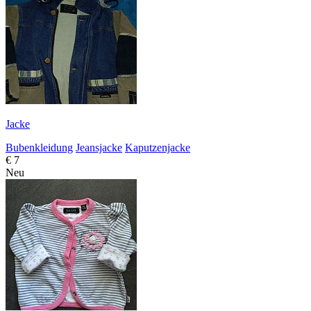
Jacke
Bubenkleidung
Jeansjacke
Kaputzenjacke
€ 7
Neu