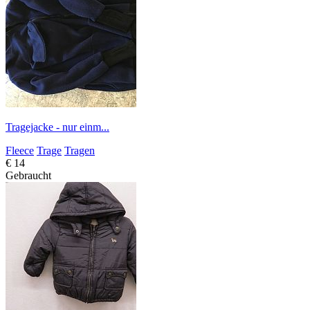
Tragejacke - nur einm...
Fleece
Trage
Tragen
€ 14
Gebraucht