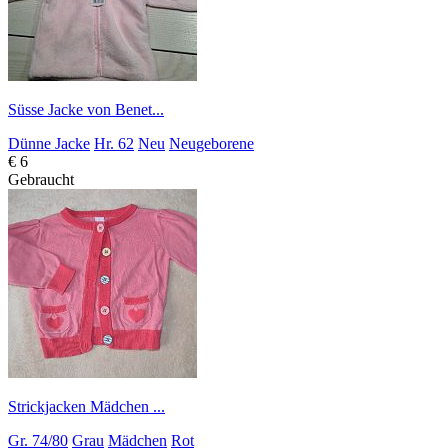
Süsse Jacke von Benet...
Dünne Jacke
Hr. 62
Neu
Neugeborene
€ 6
Gebraucht
Strickjacken Mädchen ...
Gr. 74/80
Grau
Mädchen
Rot