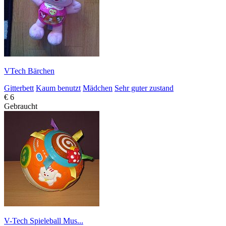
VTech Bärchen
Gitterbett
Kaum benutzt
Mädchen
Sehr guter zustand
€ 6
Gebraucht
V-Tech Spieleball Mus...