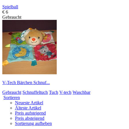
Spielball
€ 6
Gebraucht
V-Tech Bärchen Schnuf...
Gebraucht
Schnuffeltuch
Tuch
V-tech
Waschbar
Sortieren
Neueste Artikel
Älteste Artikel
Preis aufsteigend
Preis absteigend
Sortierung aufheben