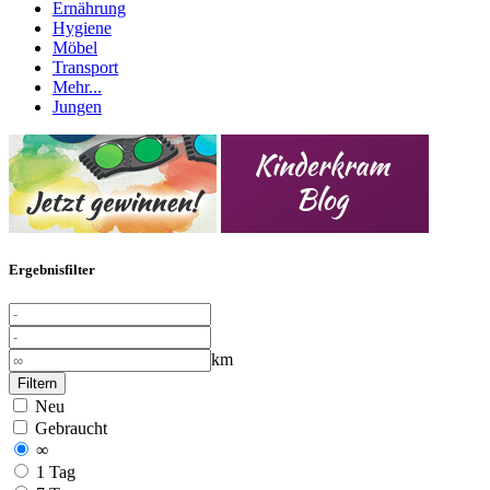
Ernährung
Hygiene
Möbel
Transport
Mehr...
Jungen
Ergebnisfilter
km
Filtern
Neu
Gebraucht
∞
1 Tag