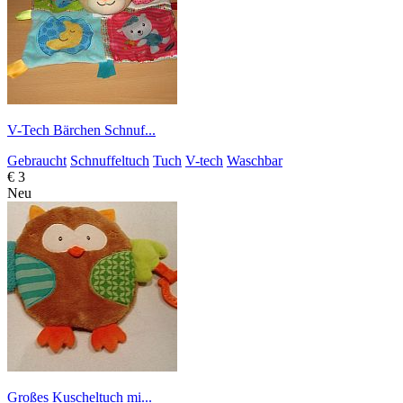
V-Tech Bärchen Schnuf...
Gebraucht
Schnuffeltuch
Tuch
V-tech
Waschbar
€ 3
Neu
Großes Kuscheltuch mi...