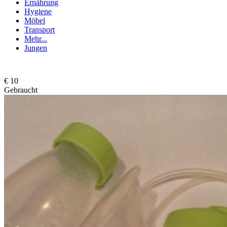
Ernährung
Hygiene
Möbel
Transport
Mehr...
Jungen
€ 10
Gebraucht