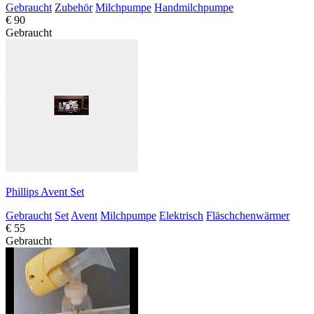
Gebraucht
Zubehör
Milchpumpe
Handmilchpumpe
€ 90
Gebraucht
Phillips Avent Set
Gebraucht
Set
Avent
Milchpumpe
Elektrisch
Fläschchenwärmer
€ 55
Gebraucht