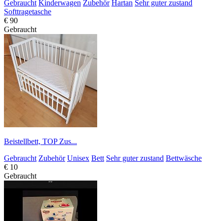
Gebraucht
Kinderwagen
Zubehör
Hartan
Sehr guter zustand
Softtragetasche
€ 90
Gebraucht
Beistellbett, TOP Zus...
Gebraucht
Zubehör
Unisex
Bett
Sehr guter zustand
Bettwäsche
€ 10
Gebraucht