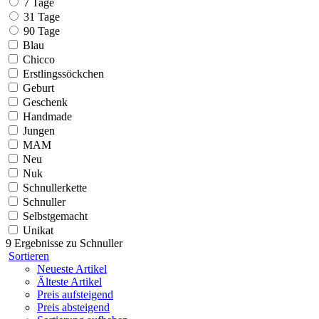
7 Tage
31 Tage
90 Tage
Blau
Chicco
Erstlingssöckchen
Geburt
Geschenk
Handmade
Jungen
MAM
Neu
Nuk
Schnullerkette
Schnuller
Selbstgemacht
Unikat
9 Ergebnisse zu
Schnuller
Sortieren
Neueste Artikel
Älteste Artikel
Preis aufsteigend
Preis absteigend