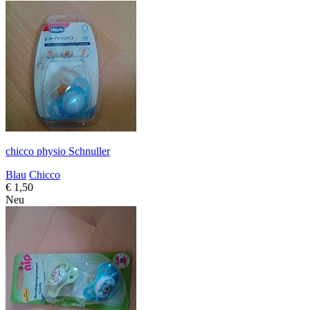
chicco physio Schnuller
Blau
Chicco
€ 1,50
Neu