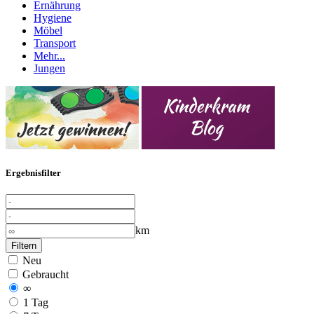
Ernährung
Hygiene
Möbel
Transport
Mehr...
Jungen
Ergebnisfilter
km
Filtern
Neu
Gebraucht
∞
1 Tag