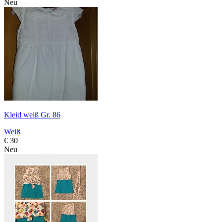
Neu
Kleid weiß Gr. 86
Weiß
€ 30
Neu