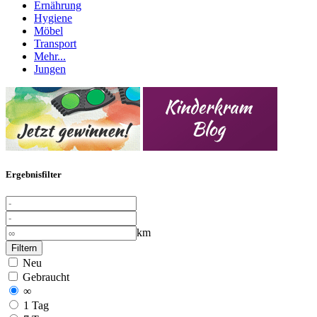
Ernährung
Hygiene
Möbel
Transport
Mehr...
Jungen
Ergebnisfilter
km
Filtern
Neu
Gebraucht
∞
1 Tag