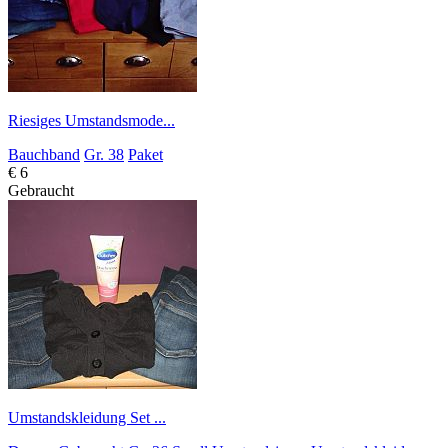
Riesiges Umstandsmode...
Bauchband
Gr. 38
Paket
€ 6
Gebraucht
Umstandskleidung Set ...