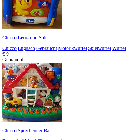
Chicco Lern- und Spie...
Chicco
Englisch
Gebraucht
Motorikwürfel
Spielwürfel
Würfel
€ 9
Gebraucht
Chicco Sprechender Ba...