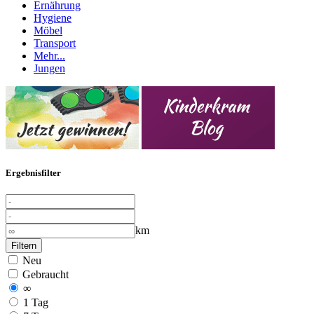
Ernährung
Hygiene
Möbel
Transport
Mehr...
Jungen
Ergebnisfilter
km
Filtern
Neu
Gebraucht
∞
1 Tag