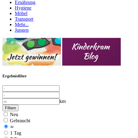
Ernährung
Hygiene
Möbel
Transport
Mehr...
Jungen
Ergebnisfilter
km
Filtern
Neu
Gebraucht
∞
1 Tag