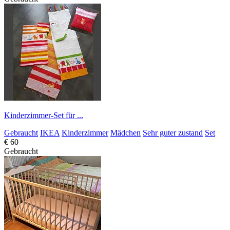
Kinderzimmer-Set für ...
Gebraucht
IKEA
Kinderzimmer
Mädchen
Sehr guter zustand
Set
€ 60
Gebraucht