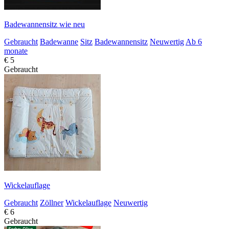
Badewannensitz wie neu
Gebraucht
Badewanne
Sitz
Badewannensitz
Neuwertig
Ab 6
monate
€ 5
Gebraucht
Wickelauflage
Gebraucht
Zöllner
Wickelauflage
Neuwertig
€ 6
Gebraucht