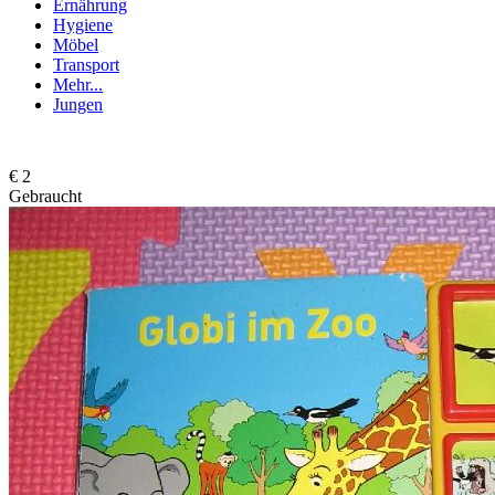
Ernährung
Hygiene
Möbel
Transport
Mehr...
Jungen
€ 2
Gebraucht