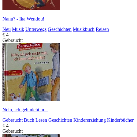
Nanu? - Ika Wendou!
Neu
Musik
Unterwegs
Geschichten
Musikbuch
Reisen
€ 4
Gebraucht
Nein, ich geh nicht m...
Gebraucht
Buch
Lesen
Geschichten
Kindererziehung
Kinderbücher
€ 4
Gebraucht