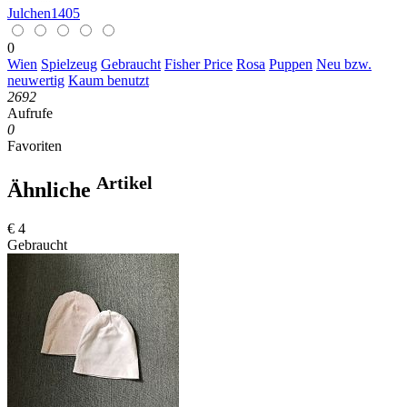
Julchen1405
0
Wien
Spielzeug
Gebraucht
Fisher Price
Rosa
Puppen
Neu bzw.
neuwertig
Kaum benutzt
2692
Aufrufe
0
Favoriten
Artikel
Ähnliche
€ 4
Gebraucht