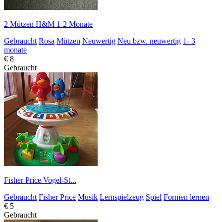
2 Mützen H&M 1-2 Monate
Gebraucht
Rosa
Mützen
Neuwertig
Neu bzw. neuwertig
1- 3
monate
€ 8
Gebraucht
Fisher Price Vogel-St...
Gebraucht
Fisher Price
Musik
Lernspielzeug
Spiel
Formen lernen
€ 5
Gebraucht