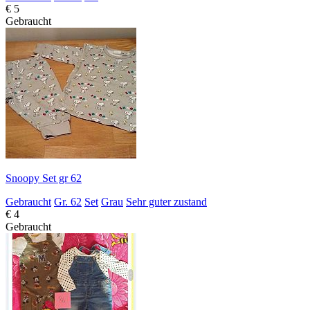
€ 5
Gebraucht
Snoopy Set gr 62
Gebraucht
Gr. 62
Set
Grau
Sehr guter zustand
€ 4
Gebraucht