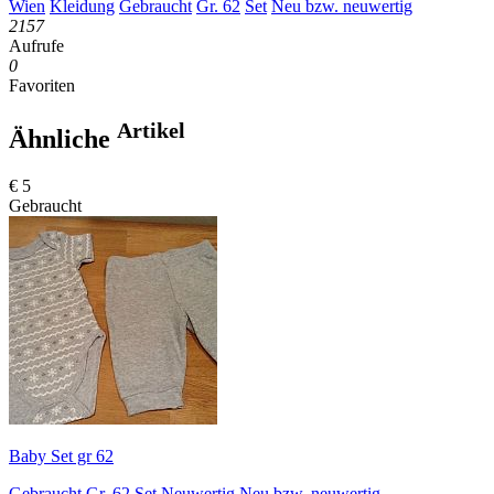
Wien
Kleidung
Gebraucht
Gr. 62
Set
Neu bzw. neuwertig
2157
Aufrufe
0
Favoriten
Artikel
Ähnliche
€ 5
Gebraucht
Baby Set gr 62
Gebraucht
Gr. 62
Set
Neuwertig
Neu bzw. neuwertig