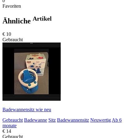
0
Favoriten
Artikel
Ähnliche
€ 10
Gebraucht
Badewannensitz wie neu
Gebraucht
Badewanne
Sitz
Badewannensitz
Neuwertig
Ab 6
monate
€ 14
Gebraucht