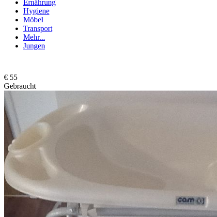
Ernährung
Hygiene
Möbel
Transport
Mehr...
Jungen
€ 55
Gebraucht