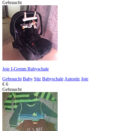
Gebraucht
Joie I-Gemm Babyschale
Gebraucht
Baby
Sitz
Babyschale
Autositz
Joie
€ 6
Gebraucht