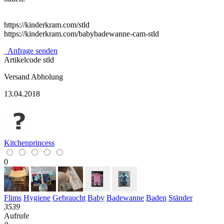
https://kinderkram.com/stld
https://kinderkram.com/babybadewanne-cam-stld
Anfrage senden
Artikelcode
stld
Versand
Abholung
13.04.2018
Kitchenprincess
0
Flims
Hygiene
Gebraucht
Baby
Badewanne
Baden
Ständer
3539
Aufrufe