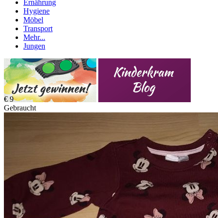
Ernährung
Hygiene
Möbel
Transport
Mehr...
Jungen
€ 9
Gebraucht