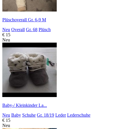
Plüschoverall Gr. 6-9 M
Neu
Overall
Gr. 68
Plüsch
€ 15
Neu
Baby-/ Kleinkinder La...
Neu
Baby
Schuhe
Gr. 18/19
Leder
Lederschuhe
€ 15
Neu