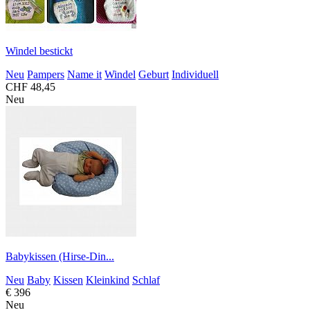
Windel bestickt
Neu
Pampers
Name it
Windel
Geburt
Individuell
CHF 48,45
Neu
Babykissen (Hirse-Din...
Neu
Baby
Kissen
Kleinkind
Schlaf
€ 396
Neu